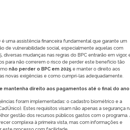
 é uma assistência financeira fundamental que garante um
ão de vulnerabilidade social, especialmente aquelas com
25, diversas mudanças nas regras do BPC entrarão em vigor, 
tos para não correrem o risco de perder este benefício tão
como
não perder o BPC em 2025
e manter o direito aos
o as novas exigências e como cumpri-las adequadamente.
 mantenha direito aos pagamentos até o final do ano
xigências foram implementadas: o cadastro biométrico e a
(CadÚnico). Estes requisitos visam não apenas a segurança n
hor gestão dos recursos públicos gastos com o programa.
cer complexa à primeira vista, mas com informações e
r este processo com facilidade.