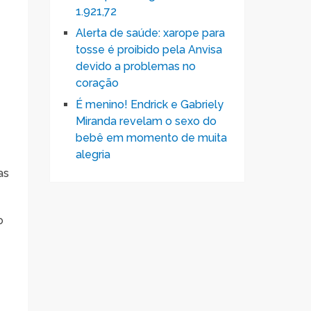
1.921,72
Alerta de saúde: xarope para
tosse é proibido pela Anvisa
devido a problemas no
coração
É menino! Endrick e Gabriely
Miranda revelam o sexo do
bebê em momento de muita
alegria
as
o