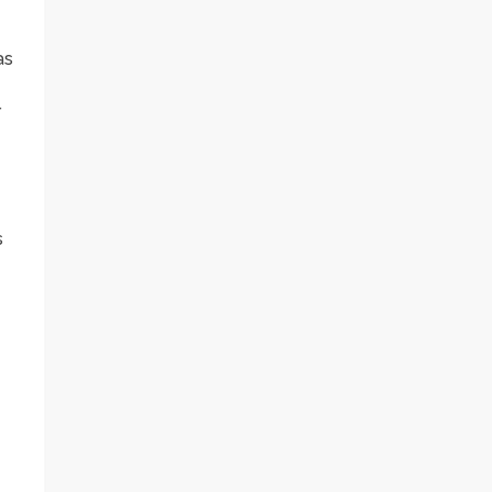
as
r
s