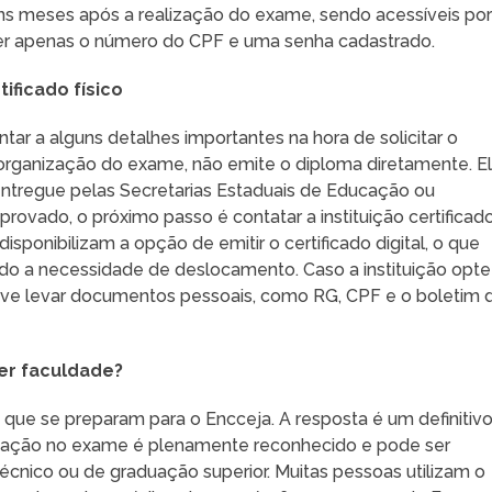
ns meses após a realização do exame, sendo acessíveis po
quer apenas o número do CPF e uma senha cadastrado.
tificado físico
ar a alguns detalhes importantes na hora de solicitar o
a organização do exame, não emite o diploma diretamente. E
 entregue pelas Secretarias Estaduais de Educação ou
aprovado, o próximo passo é contatar a instituição certificad
sponibilizam a opção de emitir o certificado digital, o que
ndo a necessidade de deslocamento. Caso a instituição opte
eve levar documentos pessoais, como RG, CPF e o boletim 
zer faculdade?
ue se preparam para o Encceja. A resposta é um definitiv
rovação no exame é plenamente reconhecido e pode ser
técnico ou de graduação superior. Muitas pessoas utilizam o