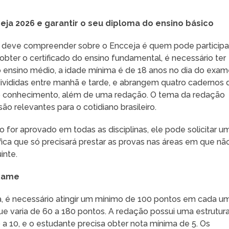
eja 2026 e garantir o seu diploma do ensino básico
e deve compreender sobre o Encceja é quem pode participa
obter o certificado do ensino fundamental, é necessário ter
ensino médio, a idade mínima é de 18 anos no dia do exam
divididas entre manhã e tarde, e abrangem quatro cadernos 
 conhecimento, além de uma redação. O tema da redação
o relevantes para o cotidiano brasileiro.
 for aprovado em todas as disciplinas, ele pode solicitar u
nifica que só precisará prestar as provas nas áreas em que nã
inte.
exame
a, é necessário atingir um mínimo de 100 pontos em cada u
e varia de 60 a 180 pontos. A redação possui uma estrutur
a 10, e o estudante precisa obter nota mínima de 5. Os