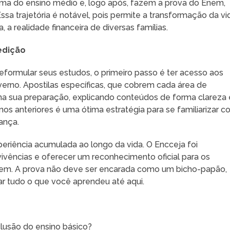
ma do ensino médio e, logo após, fazem a prova do Enem,
ssa trajetória é notável, pois permite a transformação da vi
, a realidade financeira de diversas famílias.
edição
reformular seus estudos, o primeiro passo é ter acesso aos
overno. Apostilas específicas, que cobrem cada área de
a sua preparação, explicando conteúdos de forma clareza 
anos anteriores é uma ótima estratégia para se familiarizar 
ança.
periência acumulada ao longo da vida. O Encceja foi
vivências e oferecer um reconhecimento oficial para os
em. A prova não deve ser encarada como um bicho-papão,
 tudo o que você aprendeu até aqui.
lusão do ensino básico?