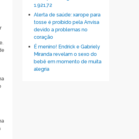
1.921,72
Alerta de saúde: xarope para
tosse é proibido pela Anvisa
r
devido a problemas no
coração
e.
É menino! Endrick e Gabriely
de
Miranda revelam o sexo do
bebê em momento de muita
alegria
ma
o
ma
a