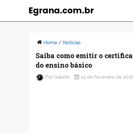
Egrana.com.br
Home
/
Notícias
Saiba como emitir o certific
do ensino básico
Por
Gabriel
15 de fevereiro de 202