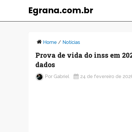
Egrana.com.br
Home
/
Notícias
Prova de vida do inss em 202
dados
Por
Gabriel
24 de fevereiro de 202