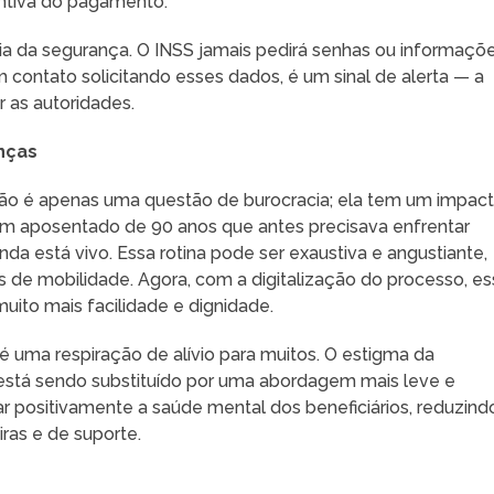
entiva do pagamento.
ia da segurança. O INSS jamais pedirá senhas ou informaçõ
 contato solicitando esses dados, é um sinal de alerta — a
r as autoridades.
nças
ão é apenas uma questão de burocracia; ela tem um impac
e um aposentado de 90 anos que antes precisava enfrentar
nda está vivo. Essa rotina pode ser exaustiva e angustiante,
 de mobilidade. Agora, com a digitalização do processo, es
ito mais facilidade e dignidade.
uma respiração de alívio para muitos. O estigma da
s está sendo substituído por uma abordagem mais leve e
ar positivamente a saúde mental dos beneficiários, reduzind
ras e de suporte.