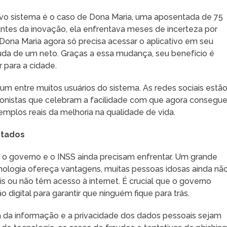
ovo sistema é o caso de Dona Maria, uma aposentada de 75
 Antes da inovação, ela enfrentava meses de incerteza por
 Dona Maria agora só precisa acessar o aplicativo em seu
juda de um neto. Graças a essa mudança, seu benefício é
 para a cidade.
m entre muitos usuários do sistema. As redes sociais estã
sionistas que celebram a facilidade com que agora conseg
mplos reais da melhoria na qualidade de vida.
ntados
 o governo e o INSS ainda precisam enfrentar. Um grande
ecnologia ofereça vantagens, muitas pessoas idosas ainda nã
s ou não têm acesso à internet. É crucial que o governo
igital para garantir que ninguém fique para trás.
 da informação e a privacidade dos dados pessoais sejam