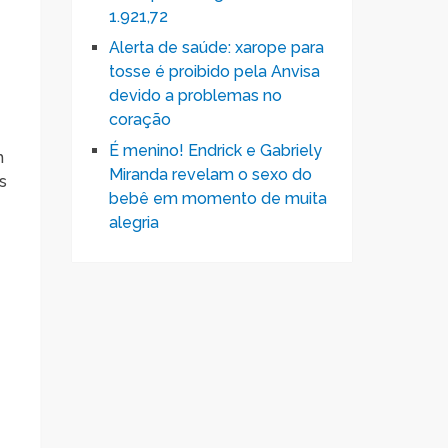
1.921,72
Alerta de saúde: xarope para
tosse é proibido pela Anvisa
devido a problemas no
coração
É menino! Endrick e Gabriely
m
Miranda revelam o sexo do
s
bebê em momento de muita
alegria