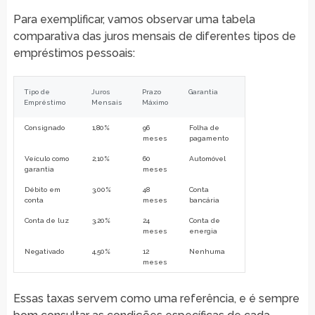
Para exemplificar, vamos observar uma tabela
comparativa das juros mensais de diferentes tipos de
empréstimos pessoais:
Tipo de
Juros
Prazo
Garantia
Empréstimo
Mensais
Máximo
Consignado
1,80%
96
Folha de
meses
pagamento
Veículo como
2,10%
60
Automóvel
garantia
meses
Débito em
3,00%
48
Conta
conta
meses
bancária
Conta de luz
3,20%
24
Conta de
meses
energia
Negativado
4,50%
12
Nenhuma
meses
Essas taxas servem como uma referência, e é sempre