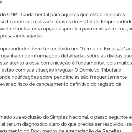
do
al do CNPJ, fundamental para aqueles que estão inseguros
nsulta pode ser realizada através do Portal do Empreended
ível encontrar uma opção específica para verificar a situaçã
rpresas indesejadas.
empreendedor deve ter recebido um “Termo de Exclusão” ao
companhado de informações detalhadas sobre as dívidas qu
Estar atento a essa comunicação é fundamental, pois muito
ão com sua situação irregular. O Domicílio Tributário
 onde notificações sobre pendências são frequentemente
levar ao risco de cancelamento definitivo do registro da
ado sua exclusão do Simples Nacional, o passo seguinte 
ial ter um diagnóstico claro do que precisa ser resolvido. Iss
ao pagamento do Documento de Arrecadação de Receitas