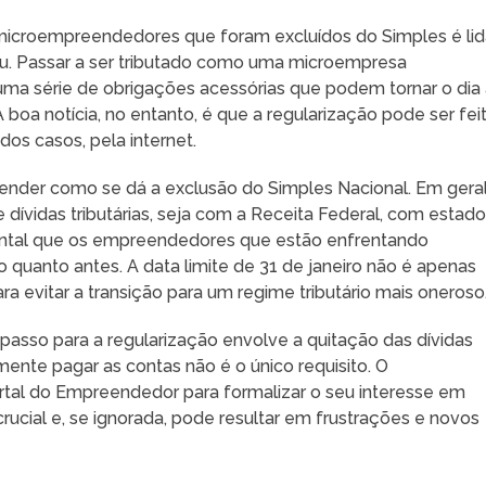
microempreendedores que foram excluídos do Simples é lid
iu. Passar a ser tributado como uma microempresa
uma série de obrigações acessórias que podem tornar o dia
boa notícia, no entanto, é que a regularização pode ser fei
dos casos, pela internet.
ntender como se dá a exclusão do Simples Nacional. Em geral
dívidas tributárias, seja com a Receita Federal, com estad
mental que os empreendedores que estão enfrentando
 quanto antes. A data limite de 31 de janeiro não é apenas
ra evitar a transição para um regime tributário mais oneroso
 passo para a regularização envolve a quitação das dívidas
ente pagar as contas não é o único requisito. O
al do Empreendedor para formalizar o seu interesse em
crucial e, se ignorada, pode resultar em frustrações e novos