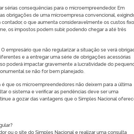
rar sérias consequências para o microempreendedor. Em
m as obrigações de uma microempresa convencional, exigind
m contador, o que aumenta consideravelmente os custos fix
e, os impostos podem subir, podendo chegar a até três
 O empresário que não regularizar a situação se verá obriga
diferentes e a entregar uma série de obrigações acessórias
Isso poderá impactar gravemente a lucratividade do pequen
monumental se não for bem planejado.
a é que os microempreendedores não deixem para a última
ltar o sistema e verificar as pendências deve ser uma
tinue a gozar das vantagens que o Simples Nacional oferec
gular?
r ou o site do Simples Nacional e realizar uma consulta