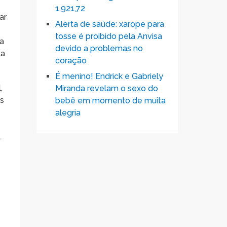
1.921,72
ar
Alerta de saúde: xarope para
tosse é proibido pela Anvisa
 a
devido a problemas no
ta
coração
É menino! Endrick e Gabriely
,
Miranda revelam o sexo do
os
bebê em momento de muita
alegria
.