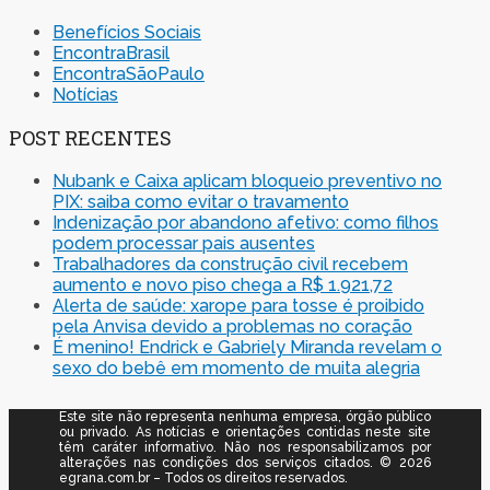
Benefícios Sociais
EncontraBrasil
EncontraSãoPaulo
Notícias
POST RECENTES
Nubank e Caixa aplicam bloqueio preventivo no
PIX: saiba como evitar o travamento
Indenização por abandono afetivo: como filhos
podem processar pais ausentes
Trabalhadores da construção civil recebem
aumento e novo piso chega a R$ 1.921,72
Alerta de saúde: xarope para tosse é proibido
pela Anvisa devido a problemas no coração
É menino! Endrick e Gabriely Miranda revelam o
sexo do bebê em momento de muita alegria
Este site não representa nenhuma empresa, órgão público
ou privado. As notícias e orientações contidas neste site
têm caráter informativo. Não nos responsabilizamos por
alterações nas condições dos serviços citados. © 2026
egrana.com.br – Todos os direitos reservados.