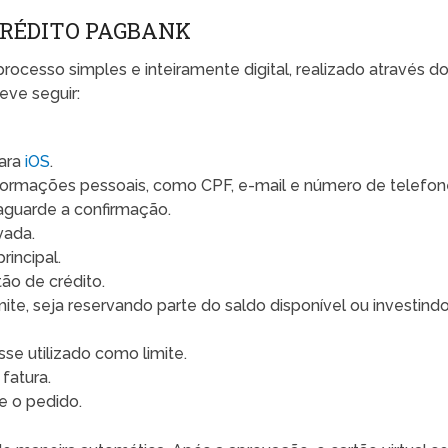
CRÉDITO PAGBANK
processo simples e inteiramente digital, realizado através d
eve seguir:
para
iOS
.
nformações pessoais, como CPF, e-mail e número de telefon
 aguarde a confirmação.
vada.
rincipal.
tão de crédito.
ite, seja reservando parte do saldo disponível ou investind
sse utilizado como limite.
fatura.
e o pedido.