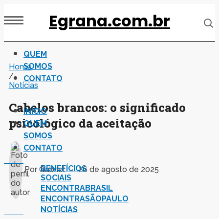
Egrana.com.br
QUEM
SOMOS
Home
/
CONTATO
Notícias
Cabelos brancos: o significado
INÍCIO
psicológico da aceitação
QUEM
SOMOS
CONTATO
BENEFÍCIOS
Por
Gabriel
26 de agosto de 2025
SOCIAIS
ENCONTRABRASIL
ENCONTRASÃOPAULO
NOTÍCIAS